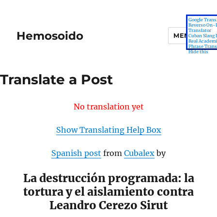
Google Trans
Reverso On-
Translator
Hemosoido
MENU
Cuban Slang 
Real Academi
Phrase Trans
Hide this
Translate a Post
No translation yet
Show Translating Help Box
Spanish post
from
Cubalex
by
La destrucción programada: la
tortura y el aislamiento contra
Leandro Cerezo Sirut