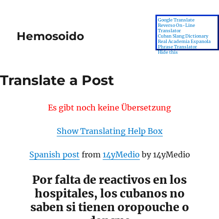
Google Translate
Reverso On-Line
Translator
Hemosoido
MENU
Cuban Slang Dictionary
Real Academia Espanola
Phrase Translator
Hide this
Translate a Post
Es gibt noch keine Übersetzung
Show Translating Help Box
Spanish post
from
14yMedio
by 14yMedio
Por falta de reactivos en los
hospitales, los cubanos no
saben si tienen oropouche o