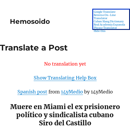
Google Translate
Reverso On-Line
Translator
Hemosoido
MENU
Cuban Slang Dictionary
Real Academia Espanola
Phrase Translator
Hide this
Translate a Post
No translation yet
Show Translating Help Box
Spanish post
from
14yMedio
by 14yMedio
Muere en Miami el ex prisionero
político y sindicalista cubano
Siro del Castillo