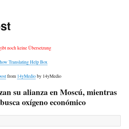
st
gibt noch keine Übersetzung
how Translating Help Box
post
from
14yMedio
by 14yMedio
zan su alianza en Moscú, mientras
busca oxígeno económico