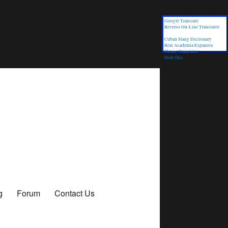
Google Translate
Reverso On-Line Translator
Cuban Slang Dictionary
Real Academia Espanola
Phrase Translator
Hide this
g
Forum
Contact Us